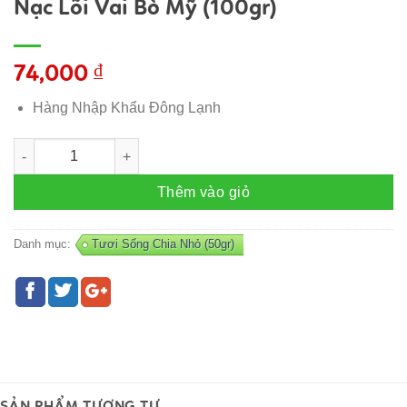
Nạc Lõi Vai Bò Mỹ (100gr)
74,000
₫
Hàng Nhập Khẩu Đông Lạnh
Nạc Lõi Vai Bò Mỹ (100gr) số lượng
Thêm vào giỏ
Danh mục:
Tươi Sống Chia Nhỏ (50gr)
SẢN PHẨM TƯƠNG TỰ