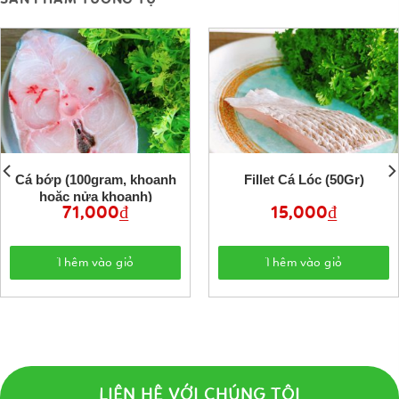
Cá bớp (100gram, khoanh
Fillet Cá Lóc (50Gr)
hoặc nửa khoanh)
71,000
₫
15,000
₫
Thêm vào giỏ
Thêm vào giỏ
LIÊN HỆ VỚI CHÚNG TÔI