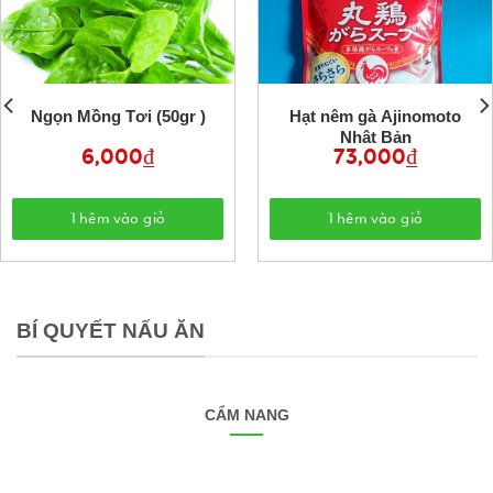
Ngọn Mồng Tơi (50gr )
Hạt nêm gà Ajinomoto
Nhật Bản
6,000
₫
73,000
₫
Thêm vào giỏ
Thêm vào giỏ
BÍ QUYẾT NẤU ĂN
CẨM NANG