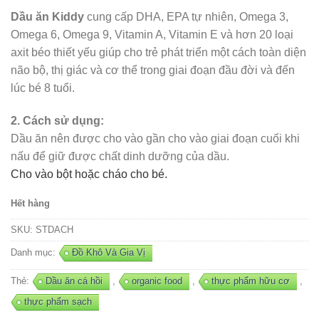
Dầu ăn Kiddy
cung cấp DHA, EPA tự nhiên, Omega 3,
Omega 6, Omega 9, Vitamin A, Vitamin E và hơn 20 loại
axit béo thiết yếu giúp cho trẻ phát triển một cách toàn diện
não bộ, thị giác và cơ thể trong giai đoạn đầu đời và đến
lúc bé 8 tuổi.
2. Cách sử dụng:
Dầu ăn nên được cho vào gần cho vào giai đoạn cuối khi
nấu để giữ được chất dinh dưỡng của dầu.
Cho vào bột hoặc cháo cho bé.
Hết hàng
SKU:
STDACH
Danh mục:
Đồ Khô Và Gia Vị
Thẻ:
Dầu ăn cá hồi
,
organic food
,
thực phẩm hữu cơ
,
thực phẩm sạch