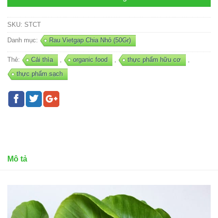
SKU:
STCT
Danh mục:
Rau Vietgap Chia Nhỏ (50Gr)
Thẻ:
Cải thìa
,
organic food
,
thực phẩm hữu cơ
,
thực phẩm sạch
Mô tả