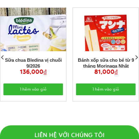
Sữa chua Bledina vị chuối
Bánh xốp sữa cho bé từ 9
9/2026
tháng Morinaga Nhật
136,000
₫
81,000
₫
Thêm vào giỏ
Thêm vào giỏ
LIÊN HỆ VỚI CHÚNG TÔI