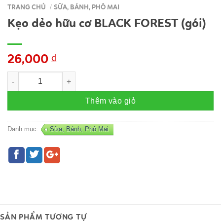
TRANG CHỦ
SỮA, BÁNH, PHÔ MAI
/
Kẹo dẻo hữu cơ BLACK FOREST (gói)
26,000
₫
Kẹo dẻo hữu cơ BLACK FOREST (gói) số lượng
Thêm vào giỏ
Danh mục:
Sữa, Bánh, Phô Mai
SẢN PHẨM TƯƠNG TỰ