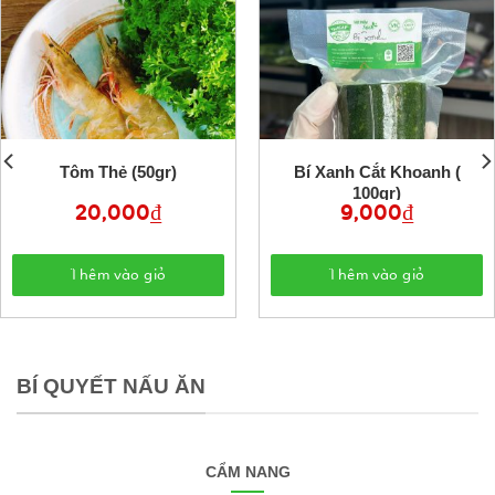
Tôm Thẻ (50gr)
Bí Xanh Cắt Khoanh (
100gr)
20,000
₫
9,000
₫
Thêm vào giỏ
Thêm vào giỏ
BÍ QUYẾT NẤU ĂN
CẨM NANG