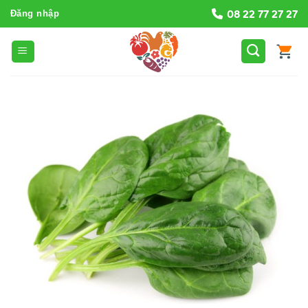
Bỏ
08 22 77 27 27
Đăng nhập
qua
nội
dung