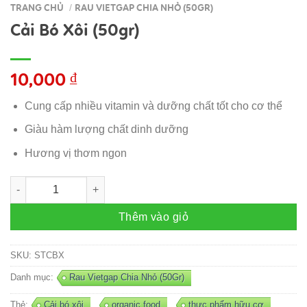
TRANG CHỦ
RAU VIETGAP CHIA NHỎ (50GR)
/
Cải Bó Xôi (50gr)
10,000
₫
Cung cấp nhiều vitamin và dưỡng chất tốt cho cơ thể
Giàu hàm lượng chất dinh dưỡng
Hương vị thơm ngon
Cải Bó Xôi (50gr) số lượng
Thêm vào giỏ
SKU:
STCBX
Danh mục:
Rau Vietgap Chia Nhỏ (50Gr)
Thẻ:
Cải bó xôi
,
organic food
,
thực phẩm hữu cơ
,