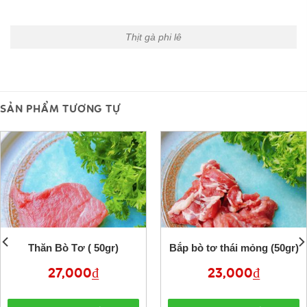
Thịt gà phi lê
SẢN PHẨM TƯƠNG TỰ
Thăn Bò Tơ ( 50gr)
Bắp bò tơ thái mỏng (50gr)
27,000
₫
23,000
₫