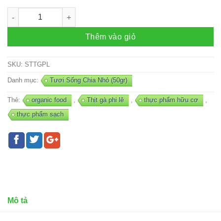
Ức Gà Ta Fillet (50gr) số lượng
Thêm vào giỏ
SKU:
STTGPL
Danh mục:
Tươi Sống Chia Nhỏ (50gr)
Thẻ:
organic food
,
Thịt gà phi lê
,
thực phẩm hữu cơ
,
thực phẩm sạch
Mô tả