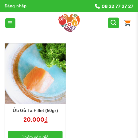
Bỏ
08 22 77 27 27
Đăng nhập
qua
nội
dung
Ức Gà Ta Fillet (50gr)
20,000
₫
Thêm vào giỏ