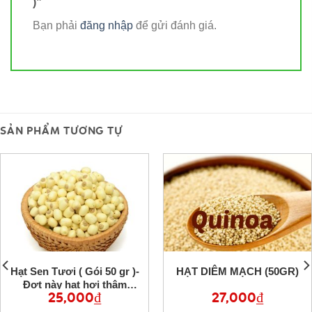
)”
Bạn phải
đăng nhập
để gửi đánh giá.
SẢN PHẨM TƯƠNG TỰ
Hạt Sen Tươi ( Gói 50 gr )-
HẠT DIÊM MẠCH (50GR)
Đợt này hạt hơi thâm
25,000
₫
27,000
₫
không đẹp