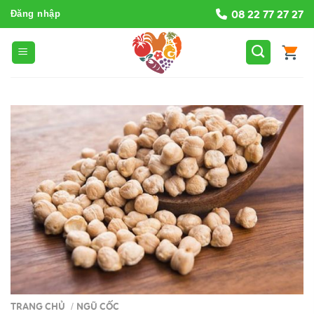
Bỏ
08 22 77 27 27
Đăng nhập
qua
nội
dung
TRANG CHỦ
NGŨ CỐC
/