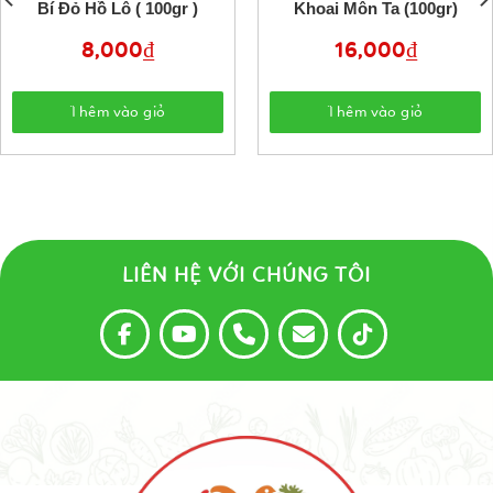
Bí Đỏ Hồ Lô ( 100gr )
Khoai Môn Ta (100gr)
8,000
₫
16,000
₫
Thêm vào giỏ
Thêm vào giỏ
LIÊN HỆ VỚI CHÚNG TÔI