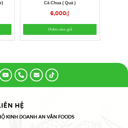
r)
Cà Chua ( Quả )
6,000
₫
Thêm vào giỏ
LIÊN HỆ
HỘ KINH DOANH AN VÂN FOODS