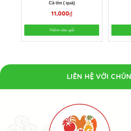
0 gr)
Cà tím ( quả)
11,000
₫
Thêm vào giỏ
LIÊN HỆ VỚI CHÚN