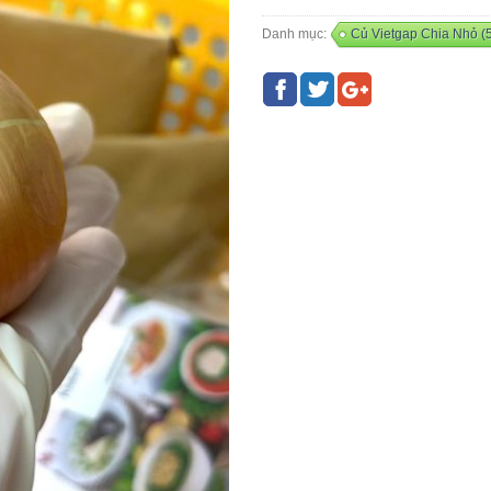
Danh mục:
Củ Vietgap Chia Nhỏ (