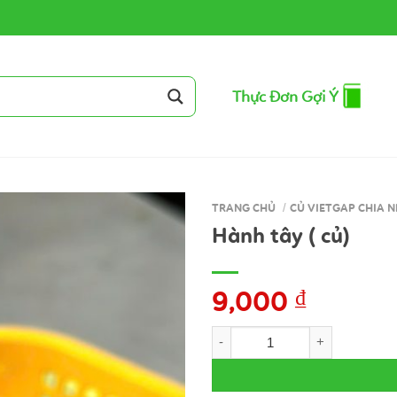
Thực Đơn Gợi Ý
TRANG CHỦ
/
CỦ VIETGAP CHIA N
Hành tây ( củ)
9,000
₫
Hành tây ( củ) số lượng