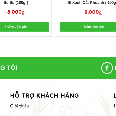
Su Su (100gr)
Bí Xanh Cắt Khoanh ( 100g
8,000
₫
9,000
₫
Thêm vào giỏ
Thêm vào giỏ
G TÔI
HỖ TRỢ KHÁCH HÀNG
Giới thiệu