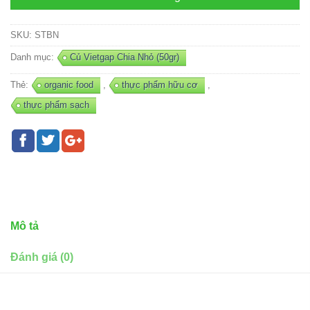
SKU:
STBN
Danh mục:
Củ Vietgap Chia Nhỏ (50gr)
Thẻ:
organic food
,
thực phẩm hữu cơ
,
thực phẩm sạch
Mô tả
Đánh giá (0)