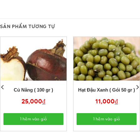
SẢN PHẨM TƯƠNG TỰ
Củ Năng ( 100 gr )
Hạt Đậu Xanh ( Gói 50 gr )
25,000
₫
11,000
₫
Thêm vào giỏ
Thêm vào giỏ