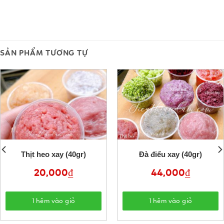
SẢN PHẨM TƯƠNG TỰ
Thịt heo xay (40gr)
Đà điểu xay (40gr)
20,000
₫
44,000
₫
Thêm vào giỏ
Thêm vào giỏ