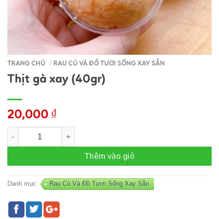
TRANG CHỦ
RAU CỦ VÀ ĐỒ TƯƠI SỐNG XAY SẴN
/
Thịt gà xay (40gr)
20,000
₫
Thịt gà xay (40gr) số lượng
Thêm vào giỏ
Danh mục:
Rau Củ Và Đồ Tươi Sống Xay Sẵn