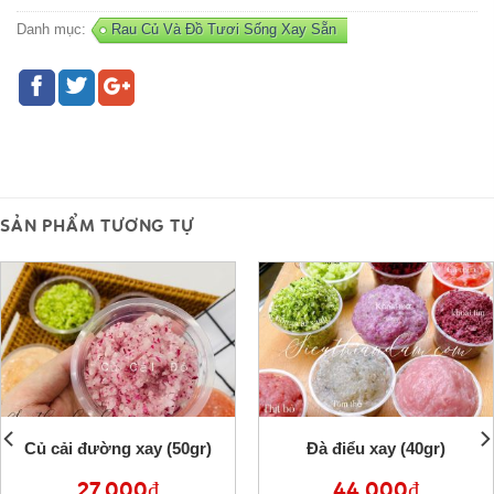
Danh mục:
Rau Củ Và Đồ Tươi Sống Xay Sẵn
SẢN PHẨM TƯƠNG TỰ
Củ cải đường xay (50gr)
Đà điểu xay (40gr)
27,000
₫
44,000
₫