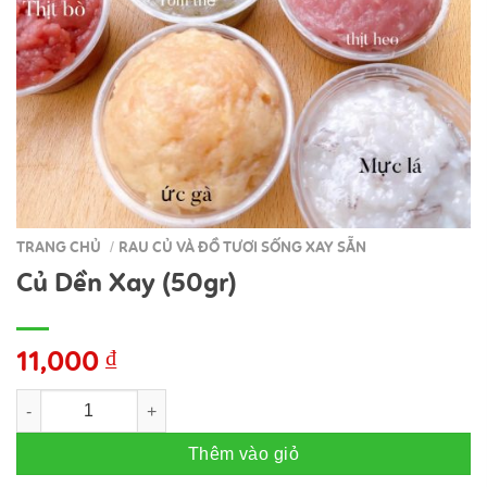
TRANG CHỦ
RAU CỦ VÀ ĐỒ TƯƠI SỐNG XAY SẴN
/
Củ Dền Xay (50gr)
11,000
₫
Củ Dền Xay (50gr) số lượng
Thêm vào giỏ