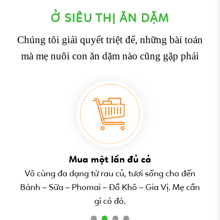
Ở SIÊU THỊ ĂN DẶM
Chúng tôi giải quyết triệt để, những bài toán
mà mẹ nuôi con ăn dặm nào cũng gặp phải
Mua một lần đủ cả
n.
Vô cùng đa dạng từ rau củ, tươi sống cho đến
V
uy
Bánh – Sữa – Phomai – Đồ Khô – Gia Vị. Mẹ cần
ti
gì có đó.