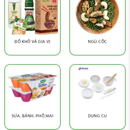
ĐỒ KHÔ VÀ GIA VỊ
NGŨ CỐC
SỮA, BÁNH, PHÔ MAI
DỤNG CỤ