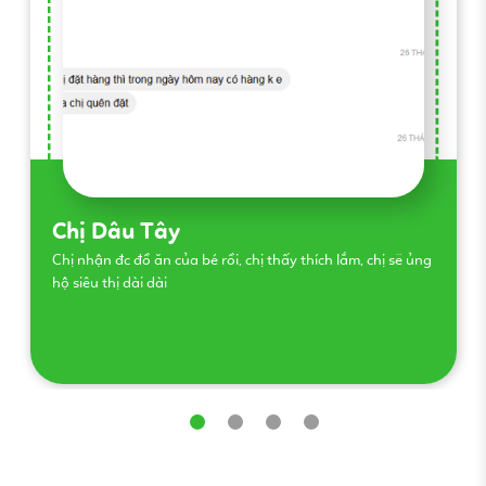
Chị Lan Uyên
tim heo rất tươi, cá hồi tươi hơn siêu thị, … , lườn gà mềm, …
, rau tươi, củ oke… Mong shop có thể ngày càng phát triển
và đáp ứng nhu cầu của tất cả các mẹ có con trong giai
đoạn ăn dặm