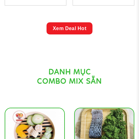
,000 ₫.
136,000 ₫.
là:
100,
là:
000 ₫.
45,000 ₫.
25,0
Xem Deal Hot
DANH MỤC
COMBO MIX SẴN