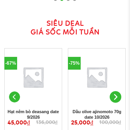
SIÊU DEAL
GIÁ SỐC MỖI TUẦN
-67%
-75%
Hạt nêm bò deasang date
Dầu olive ajinomoto 70g
9/2026
date 10/2026
á
á
45,000
₫
136,000
₫
Giá
Giá
25,000
₫
100,000
₫
Giá
Giá
c
ện
gốc
hiện
gốc
hiện
là:
tại
là:
tại