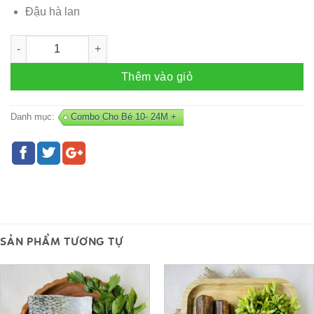
Đậu hà lan
Combo CÁ HỒI - K1 số lượng
Thêm vào giỏ
Danh mục:
Combo Cho Bé 10- 24M +
SẢN PHẨM TƯƠNG TỰ