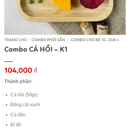
TRANG CHỦ
COMBO PHỐI SẴN
COMBO CHO BÉ 10- 24M +
/
/
Combo CÁ HỒI – K1
104,000
₫
Thành phần:
Cá hồi (50gr)
Bông cải xanh
Củ dền
Bí đỏ