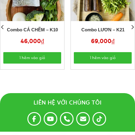
Combo CÁ CHẼM – K10
Combo LƯƠN – K21
46,000
₫
69,000
₫
Thêm vào giỏ
Thêm vào giỏ
LIÊN HỆ VỚI CHÚNG TÔI