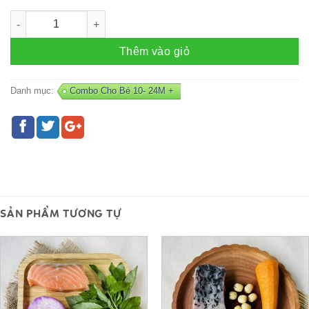
Combo CÁ HỒI - K3 số lượng
Thêm vào giỏ
Danh mục:
Combo Cho Bé 10- 24M +
SẢN PHẨM TƯƠNG TỰ