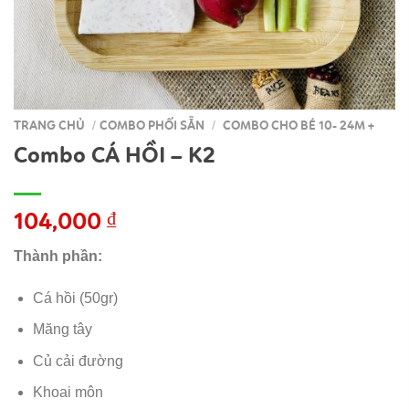
TRANG CHỦ
COMBO PHỐI SẴN
COMBO CHO BÉ 10- 24M +
/
/
Combo CÁ HỒI – K2
104,000
₫
Thành phần:
Cá hồi (50gr)
Măng tây
Củ cải đường
Khoai môn