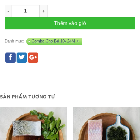
Combo CÁ HỒI - K2 số lượng
Thêm vào giỏ
Danh mục:
Combo Cho Bé 10- 24M +
SẢN PHẨM TƯƠNG TỰ