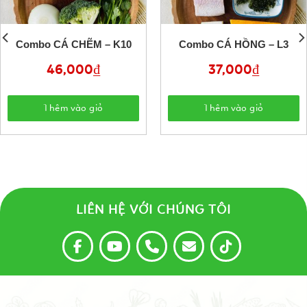
Combo CÁ CHẼM – K10
Combo CÁ HỒNG – L3
46,000
₫
37,000
₫
Thêm vào giỏ
Thêm vào giỏ
LIÊN HỆ VỚI CHÚNG TÔI