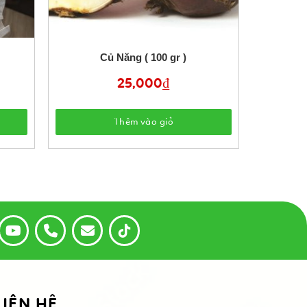
Củ Năng ( 100 gr )
25,000
₫
Thêm vào giỏ
LIÊN HỆ