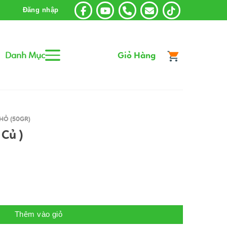
Đăng nhập
Danh Mục
Giỏ Hàng
HỎ (50GR)
 Củ )
ợng
Thêm vào giỏ