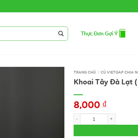
Thực Đơn Gợi Ý
TRANG CHỦ
/
CỦ VIETGAP CHIA N
Khoai Tây Đà Lạt (
8,000
₫
Khoai Tây Đà Lạt ( Củ ) số lư