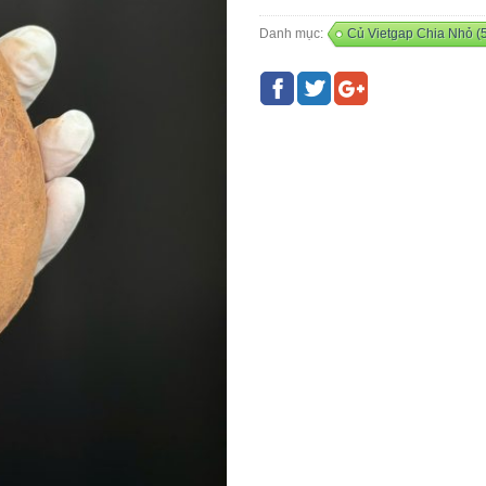
Danh mục:
Củ Vietgap Chia Nhỏ (