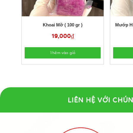
Khoai Mỡ ( 100 gr )
Mướp Hư
19,000
₫
Thêm vào giỏ
LIÊN HỆ VỚI CHÚN