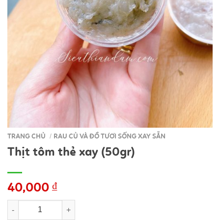
TRANG CHỦ
RAU CỦ VÀ ĐỒ TƯƠI SỐNG XAY SẴN
/
Thịt tôm thẻ xay (50gr)
40,000
₫
Thịt tôm thẻ xay (50gr) số lượng