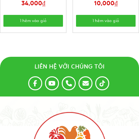
34,000
₫
10,000
₫
Thêm vào giỏ
Thêm vào giỏ
LIÊN HỆ VỚI CHÚNG TÔI