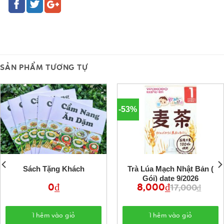
SẢN PHẨM TƯƠNG TỰ
-53%
Sách Tặng Khách
Trà Lúa Mạch Nhật Bản (
Gói) date 9/2026
0
₫
8,000
₫
Giá
Giá
17,000
₫
gốc
hiện
là:
tại
17,000 ₫.
là:
8,000 ₫.
Thêm vào giỏ
Thêm vào giỏ