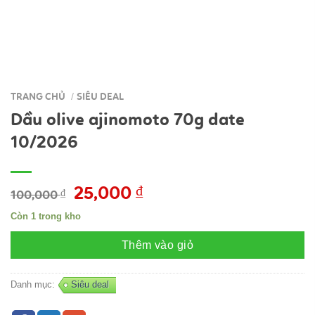
TRANG CHỦ
SIÊU DEAL
/
Dầu olive ajinomoto 70g date
10/2026
Giá
25,000
₫
Giá
100,000
₫
gốc
hiện
Còn 1 trong kho
là:
tại
100,000 ₫.
là:
Thêm vào giỏ
25,000 ₫.
Danh mục:
Siêu deal