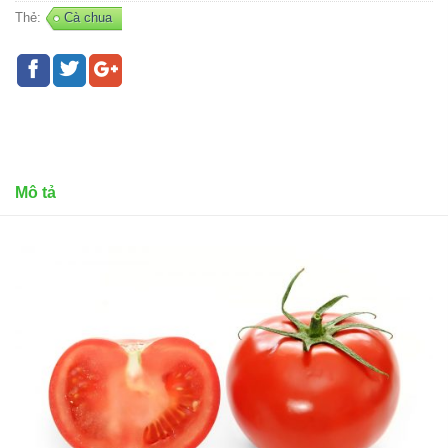
Thẻ:
Cà chua
Mô tả