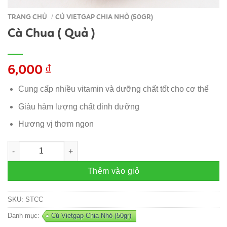
TRANG CHỦ
CỦ VIETGAP CHIA NHỎ (50GR)
/
Cà Chua ( Quả )
6,000
₫
Cung cấp nhiều vitamin và dưỡng chất tốt cho cơ thể
Giàu hàm lượng chất dinh dưỡng
Hương vị thơm ngon
Cà Chua ( Quả ) số lượng
Thêm vào giỏ
SKU:
STCC
Danh mục:
Củ Vietgap Chia Nhỏ (50gr)