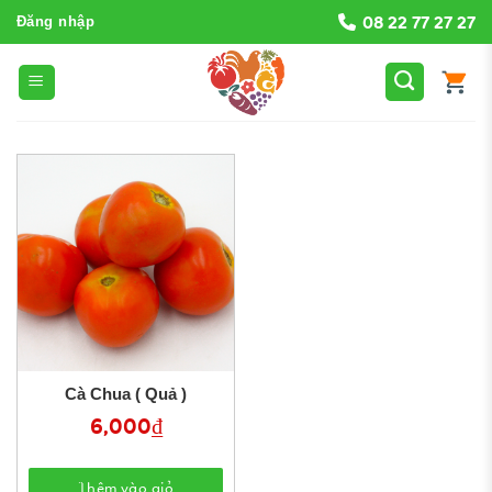
Bỏ
08 22 77 27 27
Đăng nhập
qua
nội
dung
Cà Chua ( Quả )
6,000
₫
Thêm vào giỏ