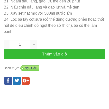
B1: Ngâm đậu lăng, gạo lứt, mè đen 20 phút
B2: Nấu chín đậu lăng và gạo lứt và mè đen
B3: Xay set hạt mix với 500ml nước ấm
B4: Lọc bã lấy cốt sữa (có thể dùng đường phèn hoặc thốt
nốt để điều chỉnh độ ngọt theo sở thích), bã có thể làm
bánh.
Set sữa hạt 05 số lượng
Thêm vào giỏ
Danh mục:
Ngũ Cốc