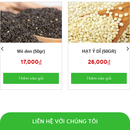
Mè đen (50gr)
HẠT Ý DĨ (50GR)
17,000
₫
26,000
₫
Thêm vào giỏ
Thêm vào giỏ
LIÊN HỆ VỚI CHÚNG TÔI