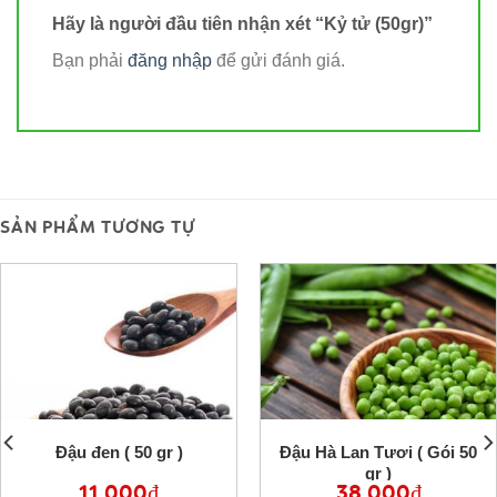
Hãy là người đầu tiên nhận xét “Kỷ tử (50gr)”
Bạn phải
đăng nhập
để gửi đánh giá.
SẢN PHẨM TƯƠNG TỰ
Đậu đen ( 50 gr )
Đậu Hà Lan Tươi ( Gói 50
gr )
11,000
₫
38,000
₫