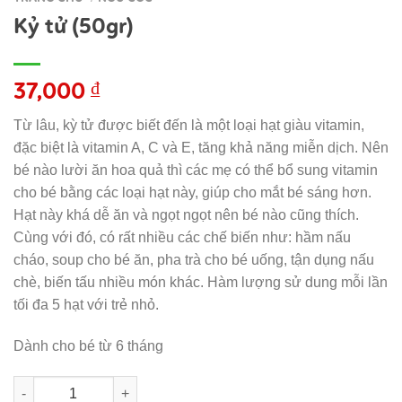
Kỷ tử (50gr)
37,000
₫
Từ lâu, kỳ tử được biết đến là một loại hạt giàu vitamin,
đặc biệt là vitamin A, C và E, tăng khả năng miễn dịch. Nên
bé nào lười ăn hoa quả thì các mẹ có thể bổ sung vitamin
cho bé bằng các loại hạt này, giúp cho mắt bé sáng hơn.
Hạt này khá dễ ăn và ngọt ngọt nên bé nào cũng thích.
Cùng với đó, có rất nhiều các chế biến như: hầm nấu
cháo, soup cho bé ăn, pha trà cho bé uống, tận dụng nấu
chè, biến tấu nhiều món khác. Hàm lượng sử dung mỗi lần
tối đa 5 hạt với trẻ nhỏ.
Dành cho bé từ 6 tháng
Kỷ tử (50gr) số lượng