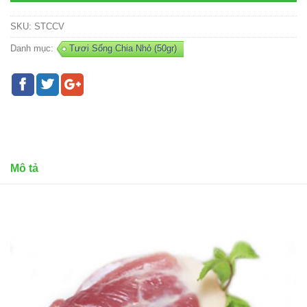
SKU:
STCCV
Danh mục:
Tươi Sống Chia Nhỏ (50gr)
Mô tả