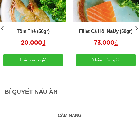
Tôm Thẻ (50gr)
Fillet Cá Hồi NaUy (50gr)
20,000
₫
73,000
₫
Thêm vào giỏ
Thêm vào giỏ
BÍ QUYẾT NẤU ĂN
CẨM NANG