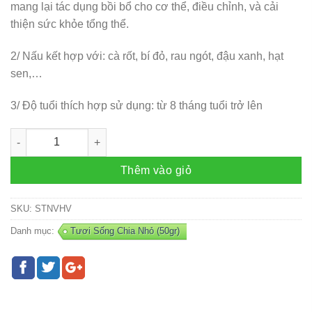
mang lại tác dụng bồi bổ cho cơ thể, điều chỉnh, và cải
thiện sức khỏe tổng thể.
2/ Nấu kết hợp với: cà rốt, bí đỏ, rau ngót, đậu xanh, hạt
sen,…
3/ Độ tuổi thích hợp sử dụng: từ 8 tháng tuổi trở lên
Bồ Câu ( Nửa Con, To hay Nhỏ tuỳ đợt hàng ) số lượng
Thêm vào giỏ
SKU:
STNVHV
Danh mục:
Tươi Sống Chia Nhỏ (50gr)