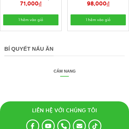
71,000
₫
98,000
₫
Thêm vào giỏ
Thêm vào giỏ
BÍ QUYẾT NẤU ĂN
CẨM NANG
LIÊN HỆ VỚI CHÚNG TÔI