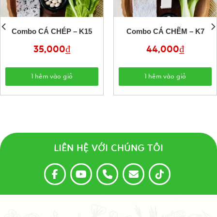
Combo CÁ CHÉP – K15
Combo CÁ CHẼM – K7
35,000
₫
44,000
₫
Thêm vào giỏ
Thêm vào giỏ
LIÊN HỆ VỚI CHÚNG TÔI