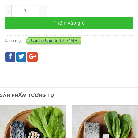
Combo CÁ HỒI - K4 số lượng
Thêm vào giỏ
Danh mục:
Combo Cho Bé 10- 24M +
SẢN PHẨM TƯƠNG TỰ