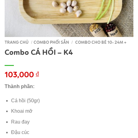
TRANG CHỦ
COMBO PHỐI SẴN
COMBO CHO BÉ 10- 24M +
/
/
Combo CÁ HỒI – K4
103,000
₫
Thành phần:
Cá hồi (50gr)
Khoai mỡ
Rau đay
Đậu cúc