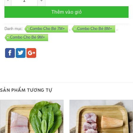
Thêm vào giỏ
Danh mục:
Combo Cho Bé 7M+
,
Combo Cho Bé 8M+
,
Combo Cho Bé 9M+
SẢN PHẨM TƯƠNG TỰ