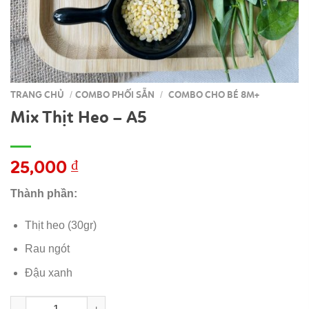
TRANG CHỦ
COMBO PHỐI SẴN
COMBO CHO BÉ 8M+
/
/
Mix Thịt Heo – A5
25,000
₫
Thành phần:
Thịt heo (30gr)
Rau ngót
Đậu xanh
Mix Thịt Heo - A5 số lượng