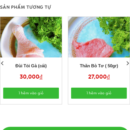
SẢN PHẨM TƯƠNG TỰ
Đùi Tỏi Gà (cái)
Thăn Bò Tơ ( 50gr)
30,000
₫
27,000
₫
Thêm vào giỏ
Thêm vào giỏ