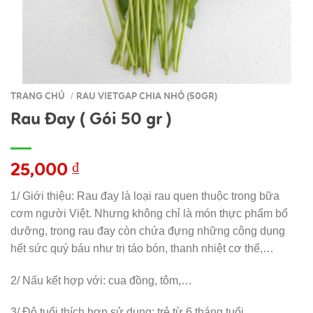
TRANG CHỦ
RAU VIETGAP CHIA NHỎ (50GR)
/
Rau Đay ( Gói 50 gr )
25,000
₫
1/ Giới thiệu:
Rau đay là loại rau quen thuộc trong bữa
cơm người Việt. Nhưng không chỉ là món thực phẩm bổ
dưỡng, trong rau đay còn chứa đựng những công dụng
hết sức quý báu như trị táo bón, thanh nhiệt cơ thể,…
2/ Nấu kết hợp với: cua đồng, tôm,…
3/ Độ tuổi thích hợp sử dụng: trẻ từ 6 tháng tuổi