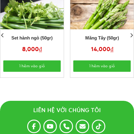
Set hành ngò (50gr)
Măng Tây (50gr)
8,000
₫
14,000
₫
Thêm vào giỏ
Thêm vào giỏ
LIÊN HỆ VỚI CHÚNG TÔI