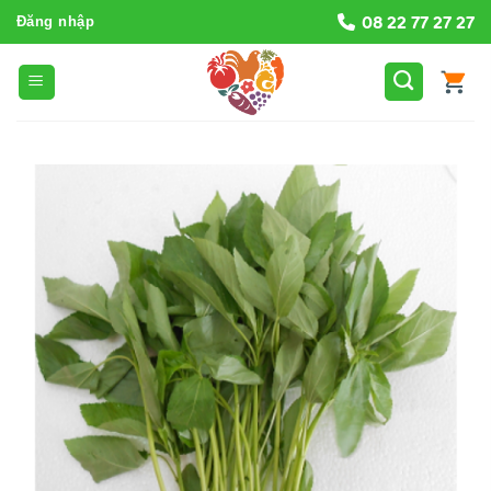
Bỏ
08 22 77 27 27
Đăng nhập
qua
nội
dung