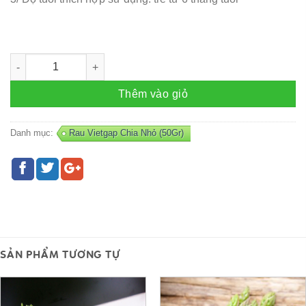
Rau Đay ( Gói 50 gr ) số lượng
Thêm vào giỏ
Danh mục:
Rau Vietgap Chia Nhỏ (50Gr)
SẢN PHẨM TƯƠNG TỰ