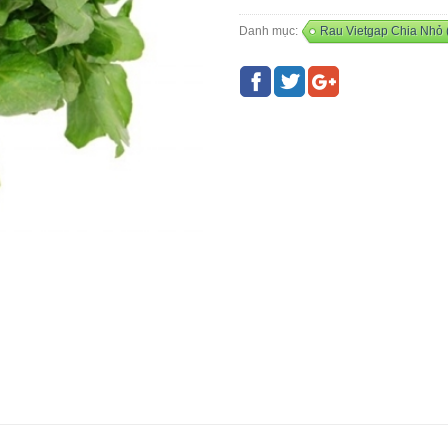
Danh mục:
Rau Vietgap Chia Nhỏ 