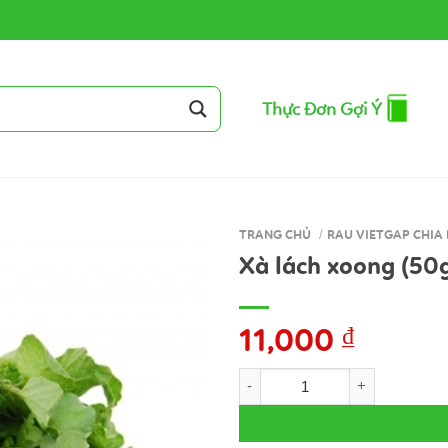
Thực Đơn Gợi Ý
TRANG CHỦ
/
RAU VIETGAP CHIA 
Xà lách xoong (50g
11,000
₫
Xà lách xoong (50gr) số lượng