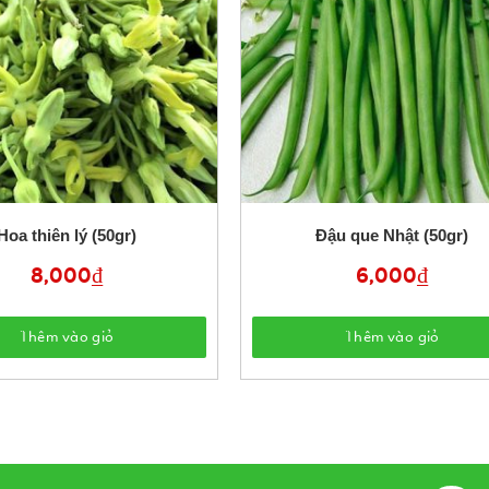
Hoa thiên lý (50gr)
Đậu que Nhật (50gr)
8,000
₫
6,000
₫
Thêm vào giỏ
Thêm vào giỏ