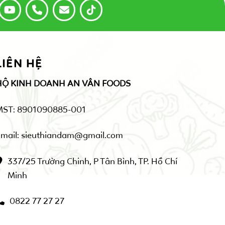
LIÊN HỆ
HỘ KINH DOANH AN VÂN FOODS
MST: 8901090885-001
mail: sieuthiandam@gmail.com
337/25 Trường Chinh, P Tân Bình, TP. Hồ Chí
Minh
0822 77 27 27