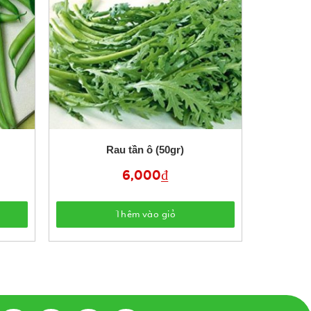
Rau tần ô (50gr)
6,000
₫
Thêm vào giỏ