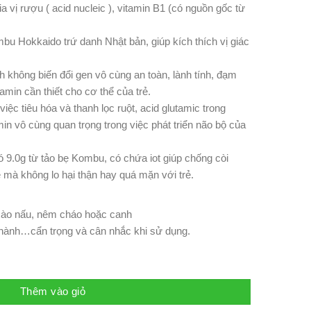
ia vị rượu ( acid nucleic ), vitamin B1 (có nguồn gốc từ
mbu Hokkaido trứ danh Nhật bản, giúp kích thích vị giác
h không biến đổi gen vô cùng an toàn, lành tính, đạm
 amin cần thiết cho cơ thể của trẻ.
việc tiêu hóa và thanh lọc ruột, acid glutamic trong
min vô cùng quan trọng trong việc phát triển não bộ của
 9.0g từ tảo bẹ Kombu, có chứa iot giúp chống còi
 mà không lo hại thận hay quá mặn với trẻ.
xào nấu, nêm cháo hoặc canh
u nành…cẩn trọng và cân nhắc khi sử dụng.
ất Hokkaido Kids&Mama 100ml số lượng
Thêm vào giỏ