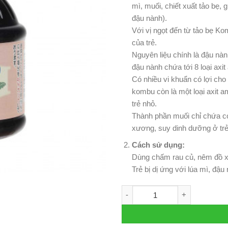
mì, muối, chiết xuất tảo bẹ, g
đậu nành).
Với vị ngọt đến từ tảo bẹ Ko
của trẻ.
Nguyên liệu chính là đậu nàn
đậu nành chứa tới 8 loại axit
Có nhiều vi khuẩn có lợi cho 
kombu còn là một loại axit a
trẻ nhỏ.
Thành phần muối chỉ chứa có
xương, suy dinh dưỡng ở trẻ
Cách sử dụng:
Dùng chấm rau củ, nêm đồ 
Trẻ bị dị ứng với lúa mì, đậ
Nước tương tảo bẹ nguyên ch