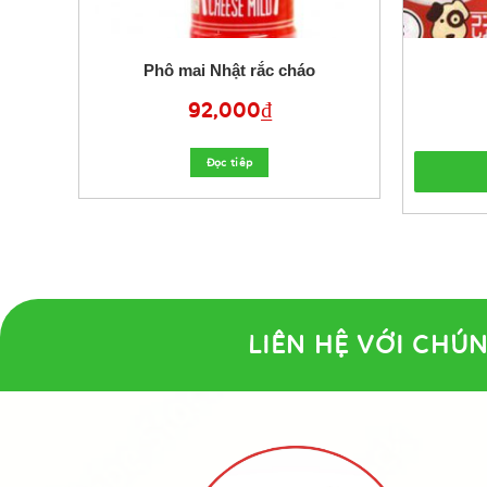
Phô mai Nhật rắc cháo
92,000
₫
Đọc tiêp
LIÊN HỆ VỚI CHÚN