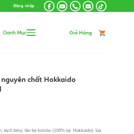
Đăng nhập
Danh Mục
Giỏ Hàng
 nguyên chất Hokkaido
l
, tách béo), tảo bẹ kombu (100% tại Hokkaido), lúa