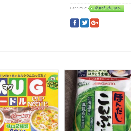
Danh mục:
Đồ Khô Và Gia Vị