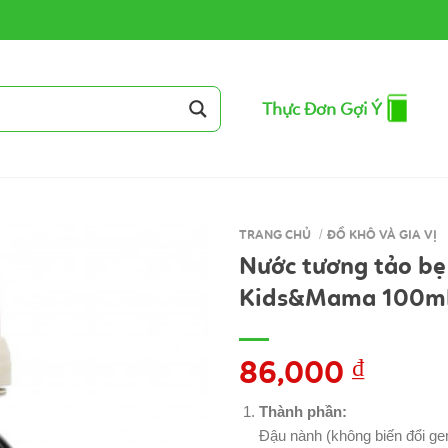
Thực Đơn Gợi Ý
TRANG CHỦ
/
ĐỒ KHÔ VÀ GIA VỊ
Nước tương tảo bẹ
Kids&Mama 100m
86,000
₫
Thành phần:
Đậu nành (không biến đổi gen