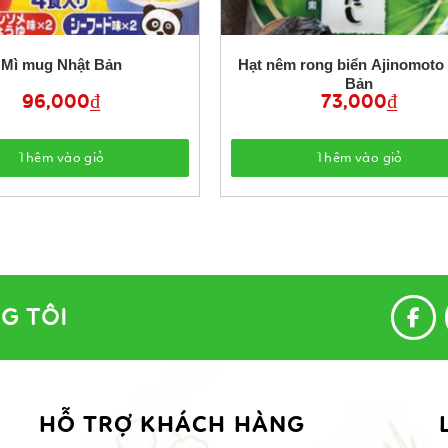
Mì mug Nhật Bản
Hạt nêm rong biển Ajinomoto Nhật
Bản
96,000
₫
73,000
₫
Thêm vào giỏ
Thêm vào giỏ
G TÔI
HỖ TRỢ KHÁCH HÀNG