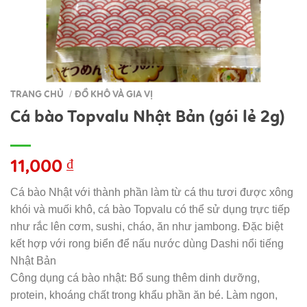
TRANG CHỦ
ĐỒ KHÔ VÀ GIA VỊ
/
Cá bào Topvalu Nhật Bản (gói lẻ 2g)
11,000
₫
Cá bào Nhật với thành phần làm từ cá thu tươi được xông
khói và muối khô, cá bào Topvalu có thể sử dụng trực tiếp
như rắc lên cơm, sushi, cháo, ăn như jambong. Đặc biệt
kết hợp với rong biển để nấu nước dùng Dashi nổi tiếng
Nhật Bản
Công dụng cá bào nhật: Bổ sung thêm dinh dưỡng,
protein, khoáng chất trong khẩu phần ăn bé. Làm ngon,