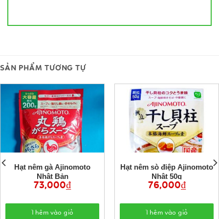
SẢN PHẨM TƯƠNG TỰ
Hạt nêm gà Ajinomoto
Hạt nêm sò điệp Ajinomoto
Nhật Bản
Nhật 50g
73,000
₫
76,000
₫
Thêm vào giỏ
Thêm vào giỏ