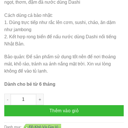
ngọt, thơm, đậm đà nước dùng Dashi
Cách dùng cá bào nhật:
1. Dùng trực tiếp như rắc lên cơm, sushi, cháo, ăn dặm
như jambong
2. Kết hợp rong biển để nấu nước dùng Dashi nổi tiếng
Nhật Bản.
Bảo quản: Để sản phẩm sử dụng tốt nên để nơi thoáng
mát, khô ráo, tránh xa ánh nắng mặt trời. Xin vui lòng
không để vào tủ lạnh.
Dành cho bé từ 6 tháng
Cá bào Topvalu Nhật Bản (gói lẻ 2g) số lượng
Thêm vào giỏ
Danh mục:
Đồ Khô Và Gia Vị