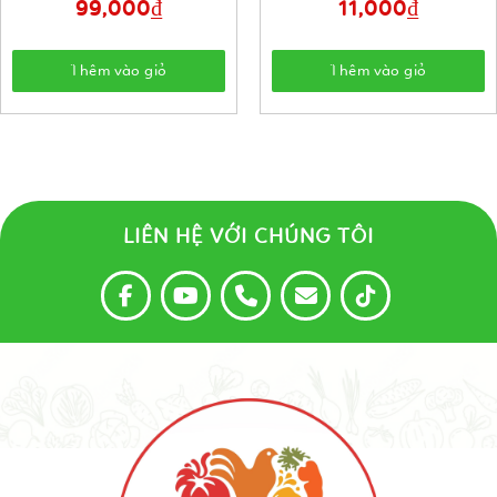
99,000
₫
11,000
₫
Thêm vào giỏ
Thêm vào giỏ
LIÊN HỆ VỚI CHÚNG TÔI