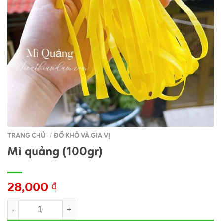
TRANG CHỦ
ĐỒ KHÔ VÀ GIA VỊ
/
Mì quảng (100gr)
28,000
₫
Mì quảng (100gr) số lượng