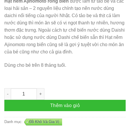
Hạt nêm Ajinomoto rong biển
được làm từ tảo bẹ và các
loại hải sản – 2 nguyên liệu chính tạo nên nước dùng
daichi nổi tiếng của người Nhật. Có tảo bẹ và thịt cá làm
nước dùng thì món ăn sẽ có vị ngọt thanh tự nhiên, hương
thơm đặc trưng. Ngoài cách tự chế biến nước dùng Daishi
hoặc sử dụng nước dùng Dashi chế biến sẵn thì Hạt nêm
Ajinomoto rong biển cũng sẽ là gợi ý tuyệt vời cho món ăn
của bé cũng như cho cả gia đình.
Dùng cho bé trên 8 tháng tuổi.
Hạt nêm rong biển Ajinomoto Nhật Bản số lượng
Thêm vào giỏ
Danh mục:
Đồ Khô Và Gia Vị