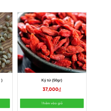
 )
Kỷ tử (50gr)
37,000
₫
Thêm vào giỏ