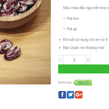
Nấu cháo đậu ngự kết hợp vớ
+ Thịt heo
+ Thịt gà
Độ tuổi sử dụng: trẻ em từ 6
Bảo Quản nơi thoáng mát
Đậu Ngự (50 gr ) số lượng
Danh mục:
Ngũ Cốc