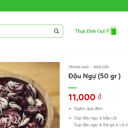
Thực Đơn Gợi Ý
TRANG CHỦ
/
NGŨ CỐC
Đậu Ngự (50 gr )
11,000
₫
Ngâm qua đêm
Súp đậu ngự & bắp cải
Sup đậu ngự & thịt gà & cà r