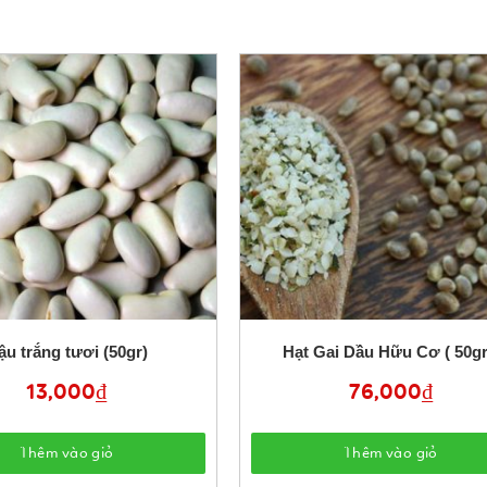
ậu trắng tươi (50gr)
Hạt Gai Dầu Hữu Cơ ( 50gr
13,000
₫
76,000
₫
Thêm vào giỏ
Thêm vào giỏ