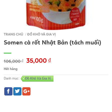
TRANG CHỦ
ĐỒ KHÔ VÀ GIA VỊ
/
Somen cà rốt Nhật Bản (tách muối)
Giá
35,000
₫
Giá
106,000
₫
gốc
hiện
Hết hàng
là:
tại
106,000 ₫.
là:
Danh mục:
Đồ Khô Và Gia Vị
35,000 ₫.