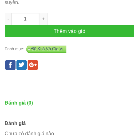
suyễn.
Đường thốt nốt hữu cơ (set 5 gói) số lượng
Thêm vào giỏ
Danh mục:
Đồ Khô Và Gia Vị
Đánh giá (0)
Đánh giá
Chưa có đánh giá nào.