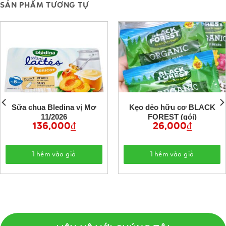
SẢN PHẨM TƯƠNG TỰ
Sữa chua Bledina vị Mơ
Kẹo dẻo hữu cơ BLACK
11/2026
FOREST (gói)
136,000
₫
26,000
₫
Thêm vào giỏ
Thêm vào giỏ