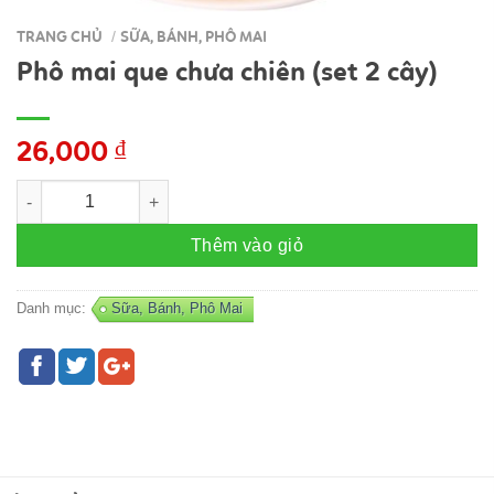
TRANG CHỦ
SỮA, BÁNH, PHÔ MAI
/
Phô mai que chưa chiên (set 2 cây)
26,000
₫
Phô mai que chưa chiên (set 2 cây) số lượng
Thêm vào giỏ
Danh mục:
Sữa, Bánh, Phô Mai