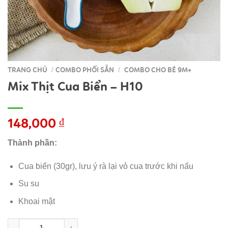
TRANG CHỦ
COMBO PHỐI SẴN
COMBO CHO BÉ 9M+
/
/
Mix Thịt Cua Biển – H10
148,000
₫
Thành phần:
Cua biển (30gr), lưu ý rà lại vỏ cua trước khi nấu
Su su
Khoai mật
Mix Thịt Cua Biển - H10 số lượng