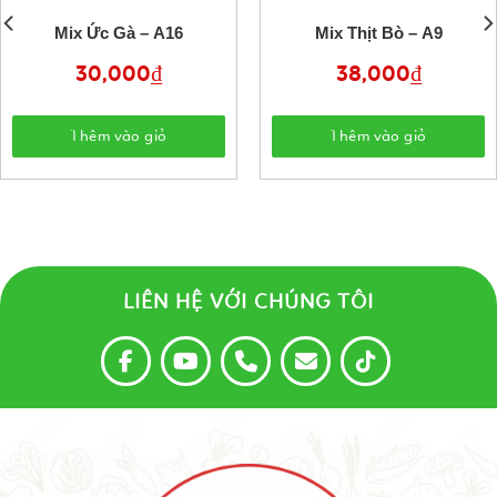
Mix Ức Gà – A16
Mix Thịt Bò – A9
30,000
₫
38,000
₫
Thêm vào giỏ
Thêm vào giỏ
LIÊN HỆ VỚI CHÚNG TÔI