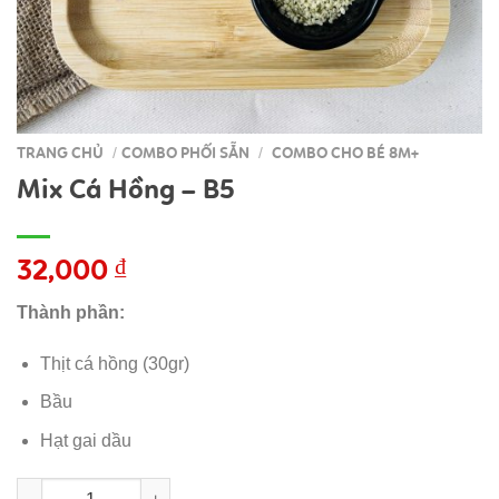
TRANG CHỦ
COMBO PHỐI SẴN
COMBO CHO BÉ 8M+
/
/
Mix Cá Hồng – B5
32,000
₫
Thành phần:
Thịt cá hồng (30gr)
Bầu
Hạt gai dầu
Mix Cá Hồng - B5 số lượng