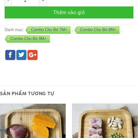
Thêm vào giỏ
Danh mục:
Combo Cho Bé 7M+
,
Combo Cho Bé 8M+
,
Combo Cho Bé 9M+
SẢN PHẨM TƯƠNG TỰ