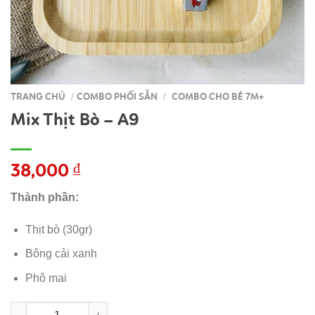
TRANG CHỦ
COMBO PHỐI SẴN
COMBO CHO BÉ 7M+
/
/
Mix Thịt Bò – A9
38,000
₫
Thành phần:
Thịt bò (30gr)
Bông cải xanh
Phô mai
Mix Thịt Bò - A9 số lượng