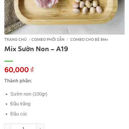
TRANG CHỦ
COMBO PHỐI SẴN
COMBO CHO BÉ 8M+
/
/
Mix Sườn Non – A19
60,000
₫
Thành phần:
Sườn non (100gr)
Đậu trắng
Đậu cúc
Mix Sườn Non - A19 số lượng