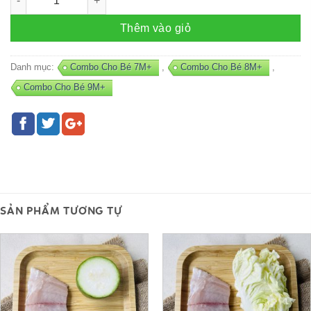
Thêm vào giỏ
Danh mục:
Combo Cho Bé 7M+
,
Combo Cho Bé 8M+
,
Combo Cho Bé 9M+
SẢN PHẨM TƯƠNG TỰ