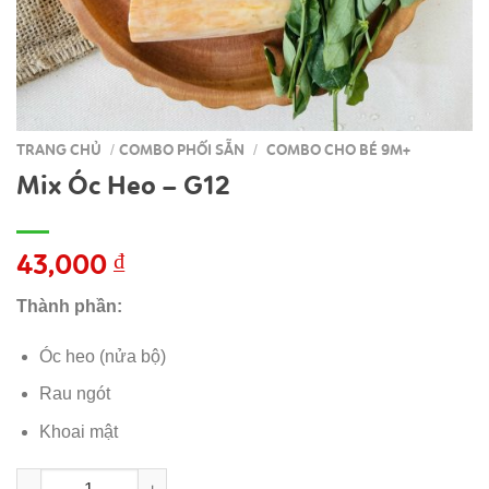
TRANG CHỦ
COMBO PHỐI SẴN
COMBO CHO BÉ 9M+
/
/
Mix Óc Heo – G12
43,000
₫
Thành phần:
Óc heo (nửa bộ)
Rau ngót
Khoai mật
Mix Óc Heo - G12 số lượng