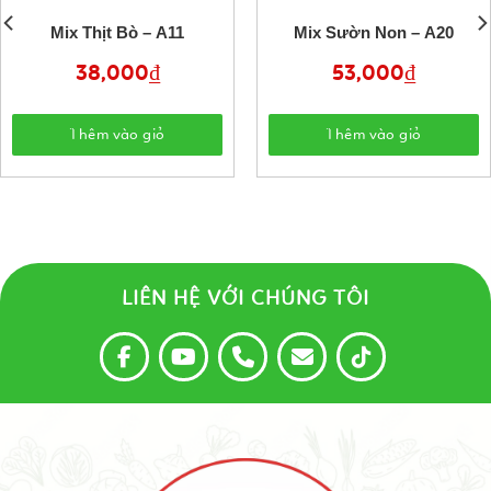
Mix Thịt Bò – A11
Mix Sườn Non – A20
38,000
₫
53,000
₫
Thêm vào giỏ
Thêm vào giỏ
LIÊN HỆ VỚI CHÚNG TÔI