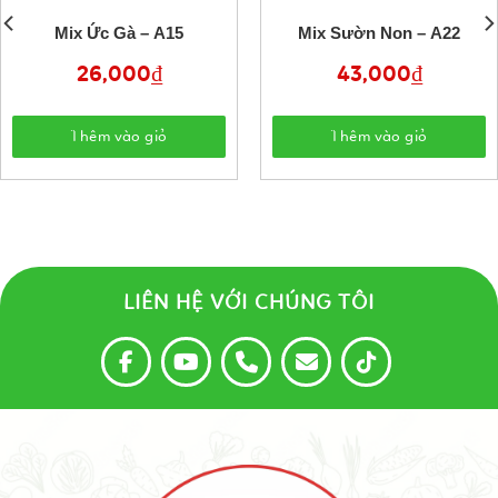
Mix Ức Gà – A15
Mix Sườn Non – A22
26,000
₫
43,000
₫
Thêm vào giỏ
Thêm vào giỏ
LIÊN HỆ VỚI CHÚNG TÔI