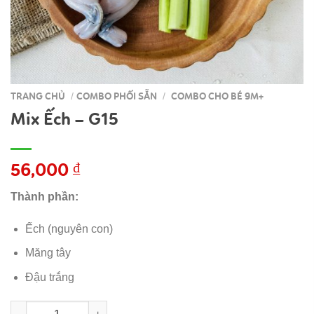
TRANG CHỦ
COMBO PHỐI SẴN
COMBO CHO BÉ 9M+
/
/
Mix Ếch – G15
56,000
₫
Thành phần:
Ếch (nguyên con)
Măng tây
Đậu trắng
Mix Ếch - G15 số lượng