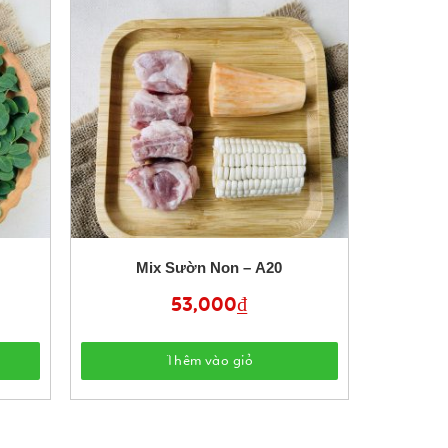
Mix Sườn Non – A20
53,000
₫
Thêm vào giỏ