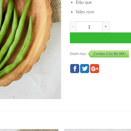
Đậu que
Nấm rơm
Mix Ếch - G14 số lượng
Danh mục:
Combo Cho Bé 9M+