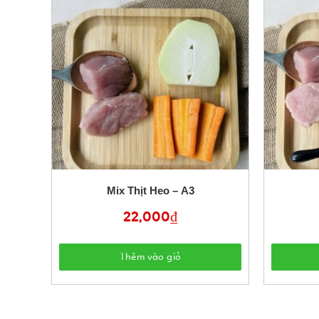
Mix Thịt Heo – A3
22,000
₫
Thêm vào giỏ