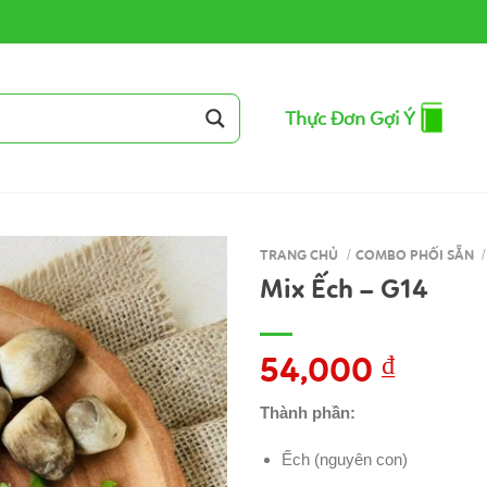
Thực Đơn Gợi Ý
TRANG CHỦ
/
COMBO PHỐI SẴN
/
Mix Ếch – G14
54,000
₫
Thành phần:
Ếch (nguyên con)