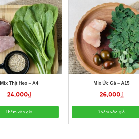
Mix Thịt Heo – A4
Mix Ức Gà – A15
24,000
₫
26,000
₫
Thêm vào giỏ
Thêm vào giỏ