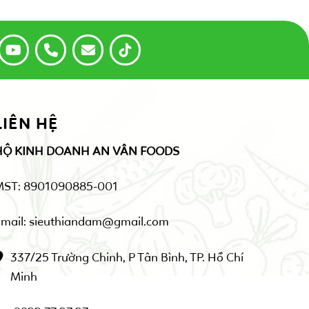
LIÊN HỆ
HỘ KINH DOANH AN VÂN FOODS
MST: 8901090885-001
mail: sieuthiandam@gmail.com
337/25 Trường Chinh, P Tân Bình, TP. Hồ Chí
Minh