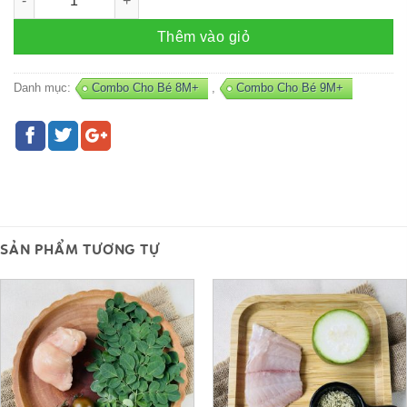
Thêm vào giỏ
Danh mục:
Combo Cho Bé 8M+
,
Combo Cho Bé 9M+
SẢN PHẨM TƯƠNG TỰ