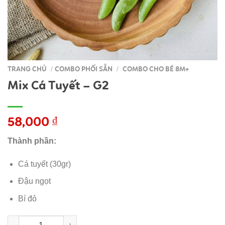
TRANG CHỦ
COMBO PHỐI SẴN
COMBO CHO BÉ 8M+
/
/
Mix Cá Tuyết – G2
58,000
₫
Thành phần:
Cá tuyết (30gr)
Đậu ngọt
Bí đỏ
Mix Cá Tuyết - G2 số lượng