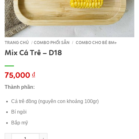
TRANG CHỦ
COMBO PHỐI SẴN
COMBO CHO BÉ 8M+
/
/
Mix Cá Trê – D18
75,000
₫
Thành phần:
Cá trê đồng (nguyên con khoảng 100gr)
Bí ngòi
Bắp mỹ
Mix Cá Trê - D18 số lượng