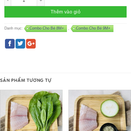
Thêm vào giỏ
Danh mục:
Combo Cho Bé 8M+
,
Combo Cho Bé 9M+
SẢN PHẨM TƯƠNG TỰ