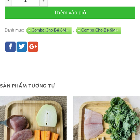
Thêm vào giỏ
Danh mục:
Combo Cho Bé 8M+
,
Combo Cho Bé 9M+
SẢN PHẨM TƯƠNG TỰ