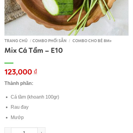
TRANG CHỦ
COMBO PHỐI SẴN
COMBO CHO BÉ 8M+
/
/
Mix Cá Tầm – E10
123,000
₫
Thành phần:
Cá tầm (khoanh 100gr)
Rau đay
Mướp
Mix Cá Tầm - E10 số lượng