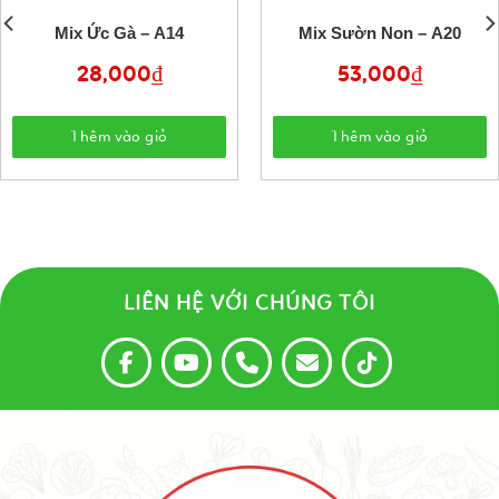
Mix Ức Gà – A14
Mix Sườn Non – A20
28,000
₫
53,000
₫
Thêm vào giỏ
Thêm vào giỏ
LIÊN HỆ VỚI CHÚNG TÔI