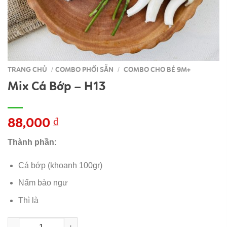
TRANG CHỦ
COMBO PHỐI SẴN
COMBO CHO BÉ 9M+
/
/
Mix Cá Bớp – H13
88,000
₫
Thành phần:
Cá bớp (khoanh 100gr)
Nấm bào ngư
Thì là
Mix Cá Bớp - H13 số lượng